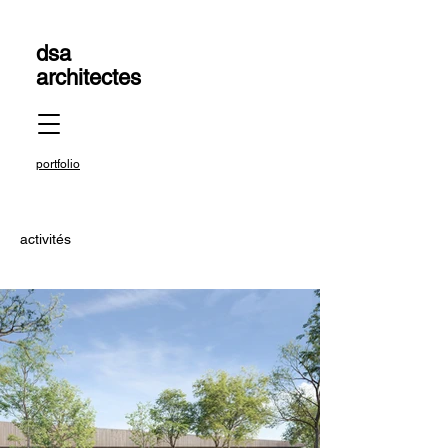
dsa
architectes
portfolio
activités