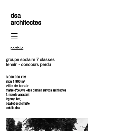
dsa
architectes
portfolio
groupe scolaire 7 classes
fenain - concours perdu
3 000 000
€ ht
shon 1 900 m²
ville de fenain
maitre d'oeuvre - dsa damien surroca architectes
f. morelle assistant
ingerop bet,
l.gaillet economiste
crédits dsa