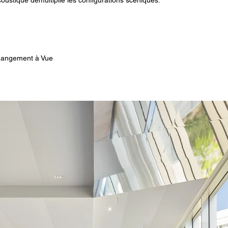
acoustique démultiplie les configurations scéniques.
hangement à Vue