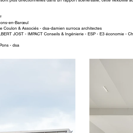
ont plus directionnelles dans un rapport scène/salle, cette flexibilité 
²
Mons-en-Barœul
 Coulon & Associés - dsa-damien surroca architectes
BERT JOST - IMPACT Conseils & Ingénierie - ESP - E3 économie - C
 Pons - dsa