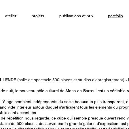
atelier
projets
publications et prix
portfolio
 ALLENDE
(salle de spectacle 500 places et studios d'enregistrement)
- 
e nuit, le nouveau pôle culturel de Mons-en-Barœul est un véritable rep
l’étage semblent indépendants du socle beaucoup plus transparent, et i
rand vide intérieur autour duquel s’articulent tous les éléments du prog
ublic sont accentués.
 de répétition nous regarde, ce cube qui semble presque ouvert rend vis
ctacle de 500 places, desservie par la grande galerie d’exposition, est