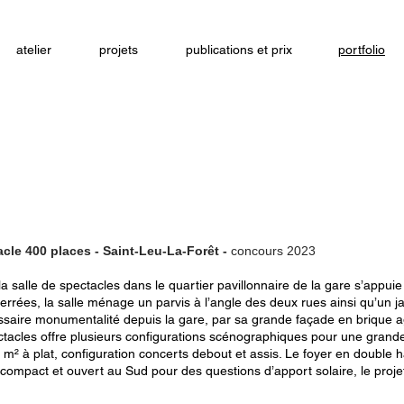
atelier
projets
publications et prix
portfolio
acle 400 places - Saint-Leu-La-Forêt -
concours 2023
e la salle de spectacles dans le quartier pavillonnaire de la gare s’appu
errées, la salle ménage un parvis à l’angle des deux rues ainsi qu’un jar
ssaire monumentalité depuis la gare, par sa grande façade en brique a
ctacles offre plusieurs configurations scénographiques pour une grande
m² à plat, configuration concerts debout et assis. Le foyer en double ha
compact et ouvert au Sud pour des questions d’apport solaire, le projet