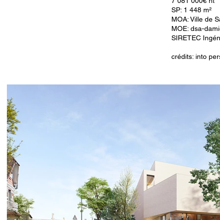
7 081 000€ ht
SP: 1 448 m²
MOA: Ville de S
MOE: dsa-damie
SIRETEC Ingén
crédits: into pe